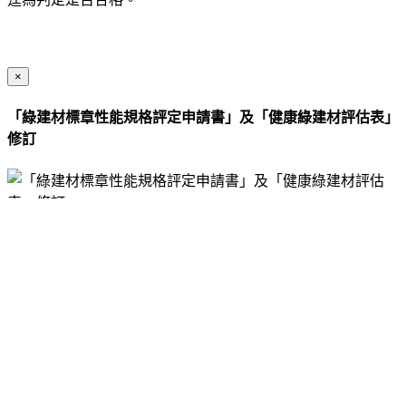
×
「綠建材標章性能規格評定申請書」及「健康綠建材評估表」
修訂
Close
附件：
綠建材標章性能規格評定申請書1061017.pdf
財團法人台灣建築中心 新北市新
店區民權路95號3樓 TEL：02-8667-6111 FAX：02-8667-6397
TODAY :
132
THIS MONTH :
8686
TOTAL :
1944702
AVERAGE :
370
© 2018
網頁設計
:
NC
登錄帳號
Close
×