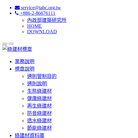
service@tabc.org.tw
+886-2-86676111
內政部建築研究所
HOME
DOWNLOAD
業務說明
標章說明
通則管制目的
通則說明
生態綠建材
健康綠建材
再生綠建材
防音綠建材
透水綠建材
節能綠建材
綠建材資料庫