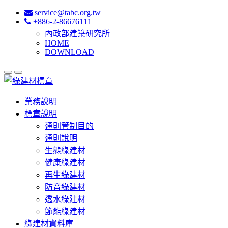
service@tabc.org.tw
+886-2-86676111
內政部建築研究所
HOME
DOWNLOAD
業務說明
標章說明
通則管制目的
通則說明
生態綠建材
健康綠建材
再生綠建材
防音綠建材
透水綠建材
節能綠建材
綠建材資料庫