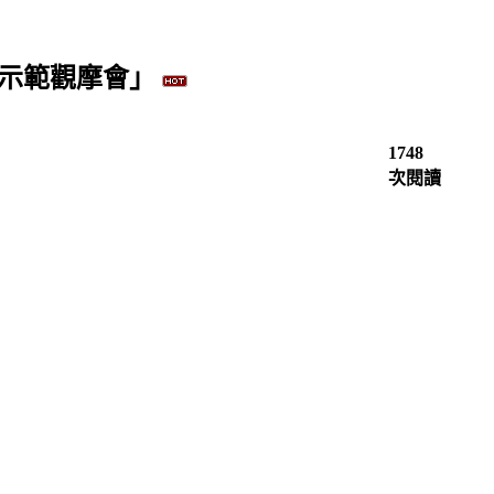
系示範觀摩會」
1748
次閱讀