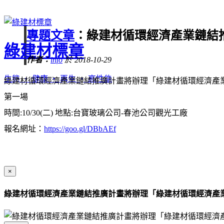
專題文章
：綠建材循環經濟產業鏈結
綠建材標章
作者：
info
於 2018-10-29
生態 ‧ 健康 ‧ 再生 ‧ 高性能
綠建材循環經濟產業鏈結推廣計畫將辦理「綠建材循環經濟產
第一場
時間:10/30(二) 地點:台寶玻璃公司-春池公司觀光工廠
報名網址：
https://goo.gl/DBbAEf
×
綠建材循環經濟產業鏈結推廣計畫將辦理「綠建材循環經濟產