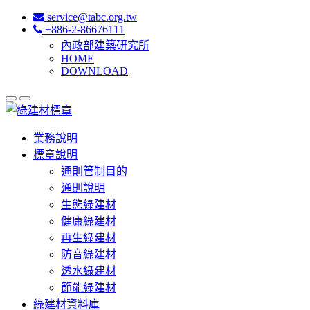
service@tabc.org.tw
+886-2-86676111
內政部建築研究所
HOME
DOWNLOAD
業務說明
標章說明
通則管制目的
通則說明
生態綠建材
健康綠建材
再生綠建材
防音綠建材
透水綠建材
節能綠建材
綠建材資料庫