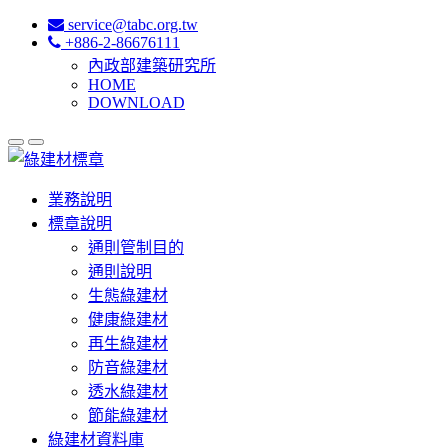
service@tabc.org.tw
+886-2-86676111
內政部建築研究所
HOME
DOWNLOAD
業務說明
標章說明
通則管制目的
通則說明
生態綠建材
健康綠建材
再生綠建材
防音綠建材
透水綠建材
節能綠建材
綠建材資料庫