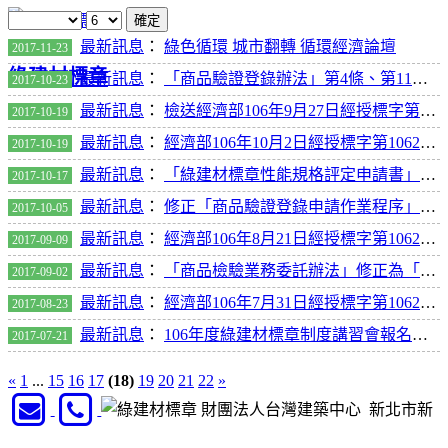
確定
最新訊息
：
綠色循環 城市翻轉 循環經濟論壇
2017-11-23
綠建材標章
最新訊息
：
「商品驗證登錄辦法」第4條、第11條之1修正草案，業經經濟部於中華民國106年10月18日以經授標字第10620050850公告預告。
2017-10-23
最新訊息
：
檢送經濟部106年9月27日經授標字第10620050760號公告及國家標準制(修)定重點。
2017-10-19
最新訊息
：
經濟部106年10月2日經授標字第10620050800號公告及國家標準制(修)定重點。
2017-10-19
最新訊息
：
「綠建材標章性能規格評定申請書」及「健康綠建材評估表」修訂
2017-10-17
最新訊息
：
修正「商品驗證登錄申請作業程序」，並自即日生效。
2017-10-05
最新訊息
：
經濟部106年8月21日經授標字第10620050660號公告及國家標準制(修)定重點。
2017-09-09
最新訊息
：
「商品檢驗業務委託辦法」修正為「商品驗證及檢驗業務委託辦法」，並修正條文修正草案，業於中華民國106年8月28日以經授標字第10620050680號公告預告
2017-09-02
最新訊息
：
經濟部106年7月31日經授標字第10620050590號公告及國家標準制(修)定重點
2017-08-23
最新訊息
：
106年度綠建材標章制度講習會報名網址
2017-07-21
«
1
...
15
16
17
(18)
19
20
21
22
»
財團法人台灣建築中心 新北市新
店區民權路95號3樓 TEL：02-8667-6111 FAX：02-8667-6397