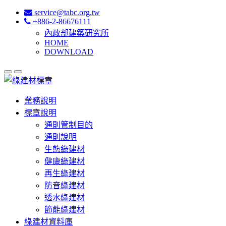
service@tabc.org.tw
+886-2-86676111
內政部建築研究所
HOME
DOWNLOAD
業務說明
標章說明
通則管制目的
通則說明
生態綠建材
健康綠建材
再生綠建材
防音綠建材
透水綠建材
節能綠建材
綠建材資料庫