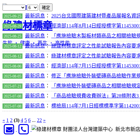
確定
最新訊息
：
2025台北國際建築建材暨產品展報名資
2025-09-25
綠建材標章
最新訊息
：
經濟部114年8月14日經授標字第114530
2025-08-29
最新訊息
：
「應施檢驗木製板材類商品之相關檢驗規定」
2025-08-25
生態 ‧ 健康 ‧ 再生 ‧ 高性能
最新訊息
：
綠建材標章評定之性能試驗報告內容要
2025-08-12
最新訊息
：
綠建材標章評定之性能試驗報告內容要
2025-08-12
最新訊息
：
經濟部114年7月15日經授標字第114530
2025-08-06
最新訊息
：
修正「應施檢驗外裝壁磚商品檢驗作業
2025-08-05
最新訊息
：
「應施檢驗外裝壁磚商品之相關檢驗規定」於
2025-07-21
最新訊息
：
「商品檢驗規費收費辦法」第28條附表3，於
2025-07-08
最新訊息
：
標檢局114年7月1日經標標準字第114200
2025-07-08
«
1
2
(3)
4
5
6
...
22
»
財團法人台灣建築中心 新北市新店區民權路95
370